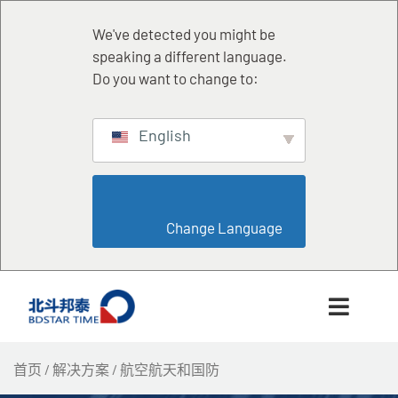
跳
至
We've detected you might be
内
speaking a different language.
容
Do you want to change to:
English
                        Change Language                    
首页
/
解决方案
/ 航空航天和国防