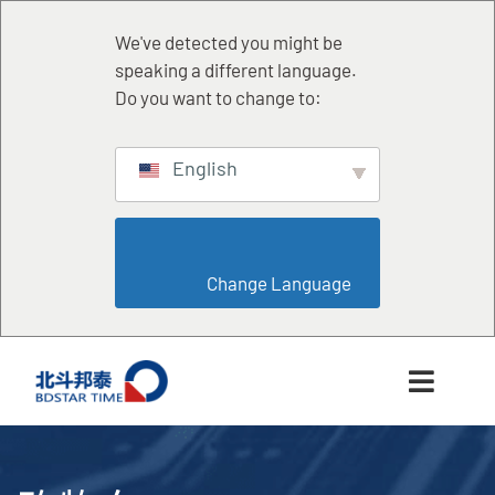
跳
至
We've detected you might be
内
speaking a different language.
容
Do you want to change to:
English
                        Change Language                    