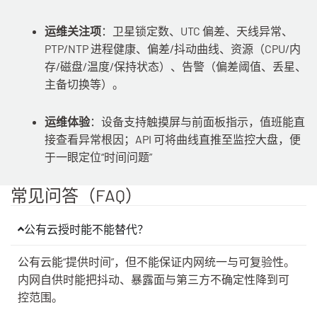
运维关注项
：卫星锁定数、UTC 偏差、天线异常、
PTP/NTP 进程健康、偏差/抖动曲线、资源（CPU/内
存/磁盘/温度/保持状态）、告警（偏差阈值、丢星、
主备切换等）。
运维体验
：设备支持触摸屏与前面板指示，值班能直
接查看异常根因；API 可将曲线直推至监控大盘，便
于一眼定位“时间问题”
常见问答（FAQ）
公有云授时能不能替代？
公有云能“提供时间”，但不能保证内网统一与可复验性。
内网自供时能把抖动、暴露面与第三方不确定性降到可
控范围。