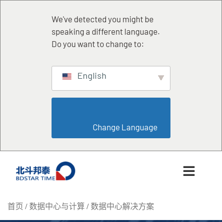
跳
至
We've detected you might be
内
speaking a different language.
容
Do you want to change to:
English
                        Change Language                    
首页
/
数据中心与计算
/ 数据中心解决方案