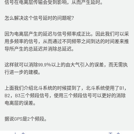
信号在电离层传输会受到影响，从而产生延时。
怎么解决这个信号延时的问题呢？
因为电离层产生的延迟与信号频率成正比。因此我们可以采
用多频率的信号，从而通过不同频带之间到达的时间差来推
导所产生的总延迟并消除总延迟。
这样就可以消除99.9％以上的由大气引入的误差，而无需执
行进一步的建模。
上面我们介绍北斗系统的时候提到了，北斗系统使用了B1，
B2，B3三个频段信号，使用三个频段信号可以更好的消除
电离层的误差。
据说GPS是2个频段。
上一篇
下