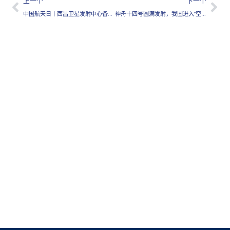
上一个
下一个
中国航天日丨西昌卫星发射中心备战高密度发射任务
神舟十四号圆满发射，我国进入“空间站”时代播