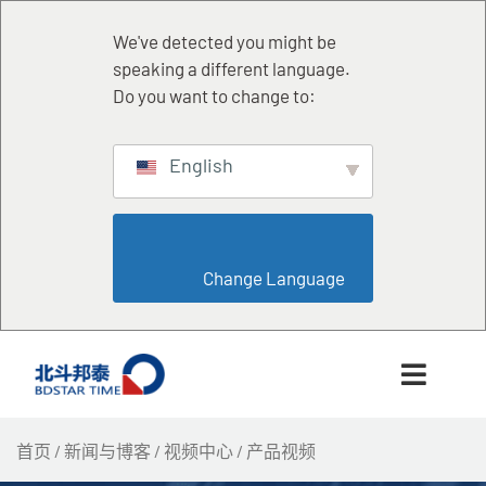
跳
至
We've detected you might be
内
speaking a different language.
容
Do you want to change to:
English
                        Change Language                    
首页
/
新闻与博客
/
视频中心
/ 产品视频