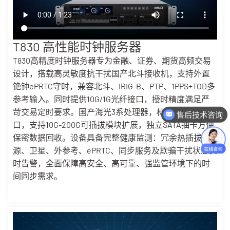
T830 高性能时钟服务器
T830高精度时钟服务器专为金融、证券、期货高频交易
设计，搭载高灵敏度抗干扰国产北斗接收机，支持外置
铯钟ePRTC守时，兼容北斗、IRIG-B、PTP、1PPS+TOD多
参考输入。同时提供10G/1G光纤接口，授时精度满足严
苛交易定时要求。国产海光3系处理器，标配6电4光千兆
售后技术咨询
口，支持10G-200G可插拔模块扩展，独立SATA抽卡方便
保密数据回收。设备具备完整健康监测：冗余热插拔电
源、卫星、外参考、ePRTC、同步服务及欺骗干扰状态实
时告警，全面保障高安全、高可靠、强监管环境下的时
间同步需求。